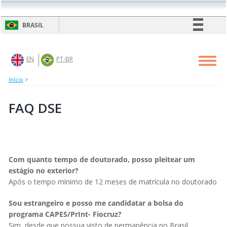
Pular
para
BRASIL
o
conteúdo
Simplifique!
principal
Comunica BR
EN
PT-BR
Toggl
navig
Participe
Início
>
Acesso à informação
Legislação
FAQ DSE
Canais
Com quanto tempo de doutorado, posso pleitear um
estágio no exterior?
Após o tempo mínimo de 12 meses de matrícula no doutorado
Sou estrangeiro e posso me candidatar a bolsa do
programa CAPES/PrInt- Fiocruz?
Sim, desde que possua visto de permanência no Brasil.