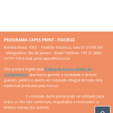
PROGRAMA CAPES PRINT - FIOCRUZ
Avenida Brasil, 4365 – Pavilhão Mourisco, sala 07 21040-360
- Manguinhos, Rio de Janeiro - Brasil Telefone: +55 21 3885-
1077/1718 E-mail: print.capes@fiocruz.br
Este portal é regido pela
Política de Acesso Aberto ao
Conhecimento
, que busca garantir à sociedade o acesso
gratuito, público e aberto ao conteúdo integral de toda obra
intelectual produzida pela Fiocruz.
O conteúdo deste portal pode ser utilizado para
todos os fins não comerciais, respeitados e reservados os
direitos morais dos autores