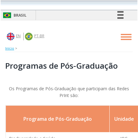
Pular
para
BRASIL
o
conteúdo
Simplifique!
principal
Comunica BR
EN
PT-BR
Toggl
navig
Participe
Início
>
Acesso à informação
Legislação
Programas de Pós-Graduação
Canais
Os Programas de Pós-Graduação que participam das Redes
PrInt são:
Programa de Pós-Graduação
Unidade