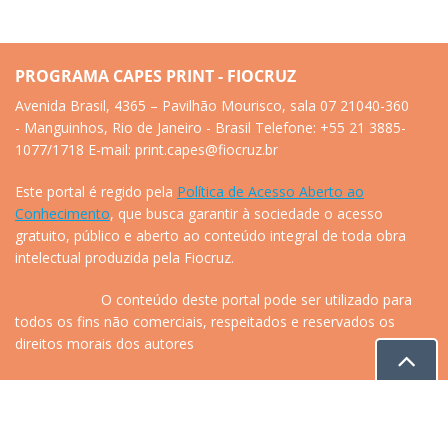
PROGRAMA CAPES PRINT - FIOCRUZ
Avenida Brasil, 4365 – Pavilhão Mourisco, sala 07 21040-360
- Manguinhos, Rio de Janeiro - Brasil Telefone: +55 21 3885-
1077/1718 E-mail: print.capes@fiocruz.br
Este portal é regido pela
Política de Acesso Aberto ao
Conhecimento
, que busca garantir à sociedade o acesso
gratuito, público e aberto ao conteúdo integral de toda obra
intelectual produzida pela Fiocruz.
O conteúdo deste portal pode ser utilizado para
todos os fins não comerciais, respeitados e reservados os
direitos morais dos autores