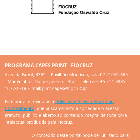
PROGRAMA CAPES PRINT - FIOCRUZ
Avenida Brasil, 4365 – Pavilhão Mourisco, sala 07 21040-360
- Manguinhos, Rio de Janeiro - Brasil Telefone: +55 21 3885-
1077/1718 E-mail: print.capes@fiocruz.br
Este portal é regido pela
Política de Acesso Aberto ao
Conhecimento
, que busca garantir à sociedade o acesso
gratuito, público e aberto ao conteúdo integral de toda obra
intelectual produzida pela Fiocruz.
O conteúdo deste portal pode ser utilizado para