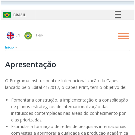
Pular
para
BRASIL
o
conteúdo
Simplifique!
principal
Comunica BR
EN
PT-BR
Toggl
navig
Participe
Início
>
Acesso à informação
Legislação
Apresentação
Canais
O Programa Institucional de Internacionalização da Capes
lançado pelo Edital 41/2017, o Capes PrInt, tem o objetivo de:
Fomentar a construção, a implementação e a consolidação
de planos estratégicos de internacionalização das
instituições contempladas nas áreas do conhecimento por
elas priorizadas;
Estimular a formação de redes de pesquisas internacionais
com vistas a aprimorar a qualidade da produção acadêmica